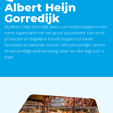
Albert Heijn
Gorredijk
Bij Albert Heijn Gorredijk doet u uw boodschappen in een
ruime supermarkt met een groot assortiment. Van verse
producten en dagelijkse boodschappen tot lokale
favorieten en bekende merken. Met persoonlijke service
en een prettige winkelervaring staan we elke dag voor u
klaar.