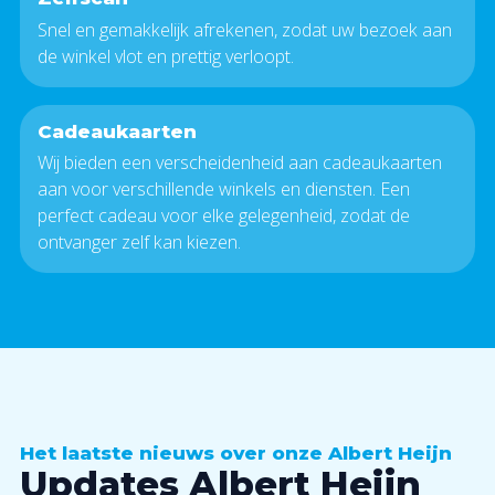
Snel en gemakkelijk afrekenen, zodat uw bezoek aan
de winkel vlot en prettig verloopt.
Cadeaukaarten
Wij bieden een verscheidenheid aan cadeaukaarten
aan voor verschillende winkels en diensten. Een
perfect cadeau voor elke gelegenheid, zodat de
ontvanger zelf kan kiezen.
Het laatste nieuws over onze Albert Heijn
Updates Albert Heijn